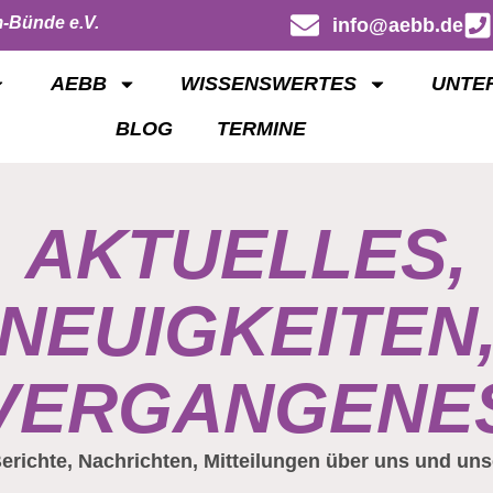
-Bünde e.V.
info@aebb.de
AEBB
WISSENSWERTES
UNTE
BLOG
TERMINE
AKTUELLES,
NEUIGKEITEN
VERGANGENE
erichte, Nachrichten, Mitteilungen über uns und uns