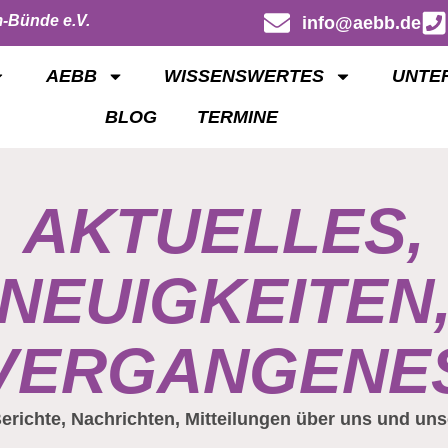
-Bünde e.V.
info@aebb.de
AEBB
WISSENSWERTES
UNTE
BLOG
TERMINE
AKTUELLES,
NEUIGKEITEN
VERGANGENE
erichte, Nachrichten, Mitteilungen über uns und uns